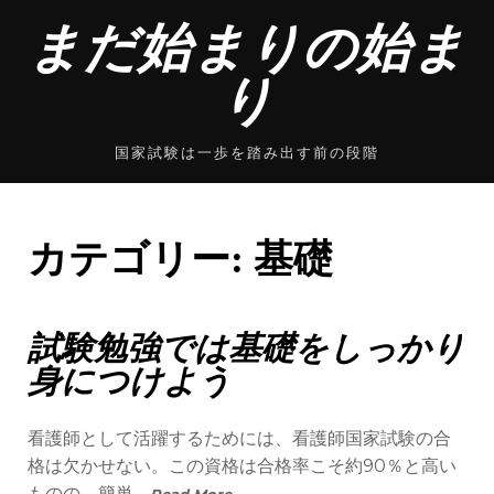
Skip
まだ始まりの始ま
to
content
り
国家試験は一歩を踏み出す前の段階
カテゴリー:
基礎
試験勉強では基礎をしっかり
身につけよう
看護師として活躍するためには、看護師国家試験の合
格は欠かせない。この資格は合格率こそ約90％と高い
ものの、簡単